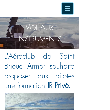
V
A
OL
UX
I
NSTRUMENTS
L'Aéroclub de Saint
Brieuc Armor souhaite
proposer aux pilotes
une formation
IR Privé.