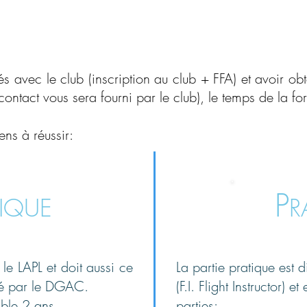
L
F
A
ORMATION
tés avec le club (inscription au club + FFA) et avoir 
contact vous sera fourni par le club), le temps de la 
ens à réussir:
P
IQUE
R
e LAPL et doit aussi ce
La partie pratique est 
éé par le DGAC.
(F.I. Flight Instructor) e
able 2 ans
parties: