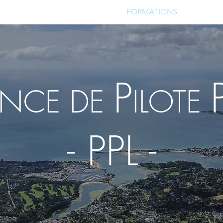
E
ENVOLEZ VOUS !
FORMATIONS
CO
P
ENCE DE
ILOTE
- PPL -