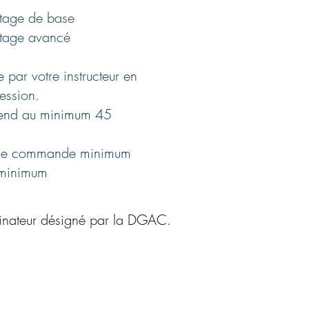
otage de base
otage avancé
e par votre instructeur en
ession.
rend au minimum 45
 double commande minimum
 minimum
minateur désigné par la DGAC.
Aéroport
de Saint Brieuc Armor
22440 TREMUSON